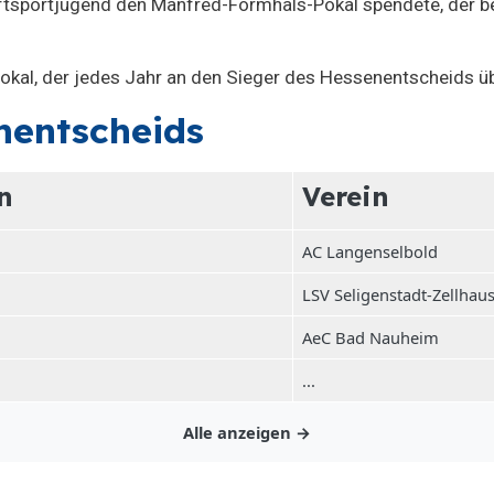
ftsportjugend den Manfred-Formhals-Pokal spendete, der b
kal, der jedes Jahr an den Sieger des Hessenentscheids üb
nentscheids
n
Verein
AC Langenselbold
LSV Seligenstadt-Zellhau
AeC Bad Nauheim
...
Alle anzeigen →