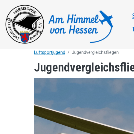
Direkt zum Inhalt
Luftsportjugend
Jugendvergleichsfliegen
Jugendvergleichsfli