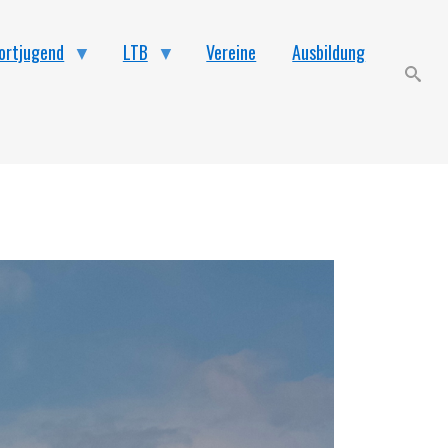
ortjugend
LTB
Vereine
Ausbildung
search