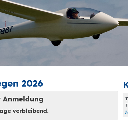
egen 2026
 Anmeldung
T
T
age verbleibend.
j